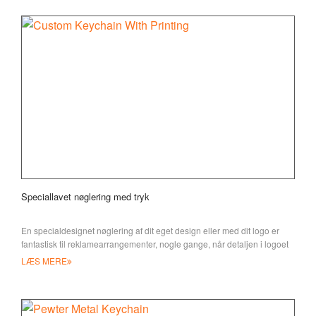
Speciallavet nøglering med tryk
En specialdesignet nøglering af dit eget design eller med dit logo er
fantastisk til reklamearrangementer, nogle gange, når detaljen i logoet
er for tynd t
LÆS MERE