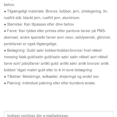
behov.
● Tilgængeligt materiale: Bronze, kobber, jern, zinklegering, tin,
rustfrit stål, blankt jern, rustfrit jern, aluminium.
● Størrelse: Kan tilpasses efter dine behov
● Farve: Kan fyldes eller printes efter pantone-farver på PMS-
skemaet, andre specielle farver som neon, selvlysende, glimmer,
perlefarver er også tilgængelige.
● Belægning: Guld/ sølv/ kobber/kobber/bronze/ hvid nikkel/
messing falsk guld/satin guld/satin sølv/ satin nikkel/ sort nikkel/
farve sort/ pistolfarve/ antikt guld/ antikt sølv/ antik bronze/ antik
kobber/ tåget maleri guld eller to & tri-tone belægning
● Tilbehør: Metalringe, ledkæder, drejeringe og andet osv.
● Pakning: individuel pakning eller efter kundens ønske.