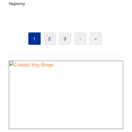
Nøglering
1
2
3
›
»