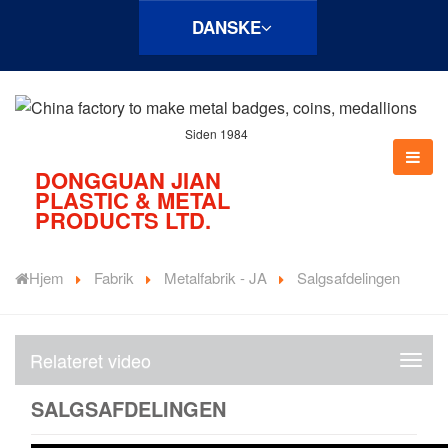
DANSKE
Siden 1984
DONGGUAN JIAN
PLASTIC & METAL
PRODUCTS LTD.
Hjem
Fabrik
Metalfabrik - JA
Salgsafdelingen
Relateret video
R
e
SALGSAFDELINGEN
l
a