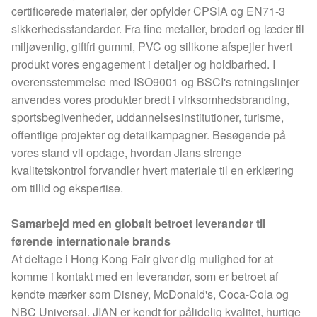
certificerede materialer, der opfylder CPSIA og EN71-3
sikkerhedsstandarder. Fra fine metaller, broderi og læder til
miljøvenlig, giftfri gummi, PVC og silikone afspejler hvert
produkt vores engagement i detaljer og holdbarhed. I
overensstemmelse med ISO9001 og BSCI's retningslinjer
anvendes vores produkter bredt i virksomhedsbranding,
sportsbegivenheder, uddannelsesinstitutioner, turisme,
offentlige projekter og detailkampagner. Besøgende på
vores stand vil opdage, hvordan Jians strenge
kvalitetskontrol forvandler hvert materiale til en erklæring
om tillid og ekspertise.
Samarbejd med en globalt betroet leverandør til
førende internationale brands
At deltage i Hong Kong Fair giver dig mulighed for at
komme i kontakt med en leverandør, som er betroet af
kendte mærker som Disney, McDonald's, Coca-Cola og
NBC Universal. JIAN er kendt for pålidelig kvalitet, hurtige