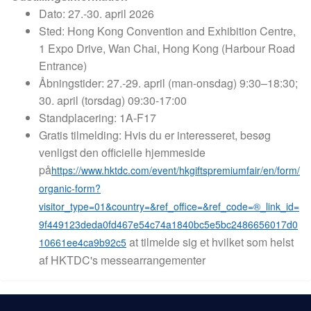
Dato: 27.-30. april 2026
Sted: Hong Kong Convention and Exhibition Centre,
1 Expo Drive, Wan Chai, Hong Kong (Harbour Road
Entrance)
Åbningstider: 27.-29. april (man-onsdag) 9:30–18:30;
30. april (torsdag) 09:30-17:00
Standplacering: 1A-F17
Gratis tilmelding: Hvis du er interesseret, besøg
venligst den officielle hjemmeside
på
https://www.hktdc.com/event/hkgiftspremiumfair/en/form/
organic-form?
visitor_type=01&country=&ref_office=&ref_code=®_link_id=
9f449123deda0fd467e54c74a1840bc5e5bc2486656017d0
at tilmelde sig et hvilket som helst
10661ee4ca9b92c5
af HKTDC's messearrangementer