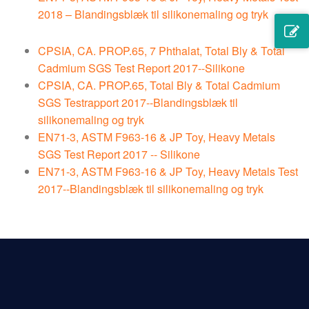
2018 – Blandingsblæk til silikonemaling og tryk
CPSIA, CA. PROP.65, 7 Phthalat, Total Bly & Total
Cadmium SGS Test Report 2017--Silikone
CPSIA, CA. PROP.65, Total Bly & Total Cadmium
SGS Testrapport 2017--Blandingsblæk til
silikonemaling og tryk
EN71-3, ASTM F963-16 & JP Toy, Heavy Metals
SGS Test Report 2017 -- Silikone
EN71-3, ASTM F963-16 & JP Toy, Heavy Metals Test
2017--Blandingsblæk til silikonemaling og tryk