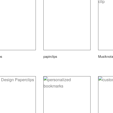
ps
papirclips
Musiknotat