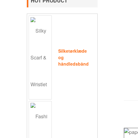
HOT PRODUCT
Silketørklæde
og
håndledsbånd