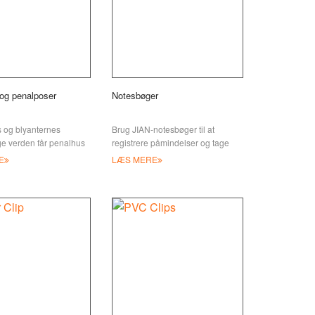
og penalposer
Notesbøger
 og blyanternes
Brug JIAN-notesbøger til at
ge verden får penalhus
registrere påmindelser og tage
 ikke den
noter under møder og
E
LÆS MERE
hed, de fortjener. De
præsentationer. Denne alsidige
bog giver masser af information