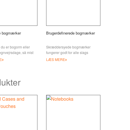
e bogmærker
Brugerdefinerede bogmærker
du er bogorm eller
Skræddersyede bogmærker
egnvejrsdage, så mist
fungerer godt for alle slags
plads igen. Personlige
virksomheder samt skoler,
E
LÆS MERE
fra JIAN kan altid
biblioteker og bogelskere. JIANs
g
specialbogma
ukter