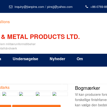
inquiry@jianpins.com
/
pinsjj@yahoo.com
+86-0769-8
 & METAL PRODUCTS LTD.
lem militæruniformstilbehør
etalhåndværk
a
Undersøgelse
Nyheder
Om
Bogmærker
Vi kan producere for
forskellige finishfarv
kan vælge den bedste