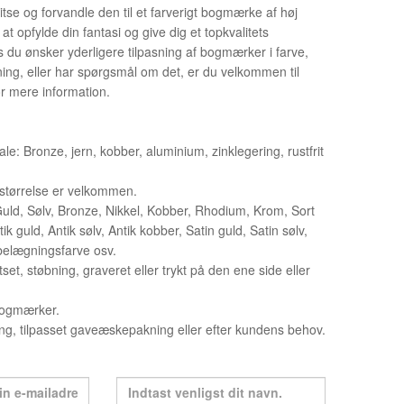
itse og forvandle den til et farverigt bogmærke af høj
å at opfylde din fantasi og give dig et topkvalitets
du ønsker yderligere tilpasning af bogmærker i farve,
ning, eller har spørgsmål om det, er du velkommen til
or mere information.
le: Bronze, jern, kobber, aluminium, zinklegering, rustfrit
t størrelse er velkommen.
uld, Sølv, Bronze, Nikkel, Kobber, Rhodium, Krom, Sort
tik guld, Antik sølv, Antik kobber, Satin guld, Satin sølv,
 belægningsfarve osv.
et, støbning, graveret eller trykt på den ene side eller
 bogmærker.
ng, tilpasset gaveæskepakning eller efter kundens behov.