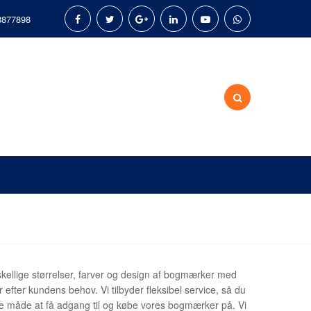
8877898
skellige størrelser, farver og design af bogmærker med
er efter kundens behov. Vi tilbyder fleksibel service, så du
 måde at få adgang til og købe vores bogmærker på. Vi