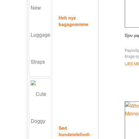
Helt nye
bagageremme
Sjov pap
Papircli
bruge og
papirclip
LÆS M
Hvis du 
kan du g
Sød
hundetelefonh