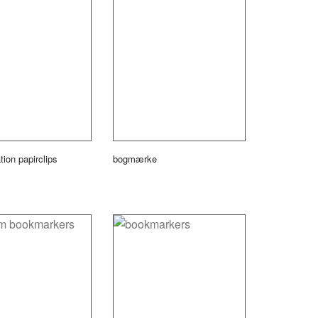
ion papirclips
bogmærke