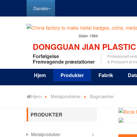
Danske
Siden 1984
DONGGUAN JIAN PLASTIC
Forfølgelse
Professionelt emb
Fremragende præstationer
& Producent af m
Hjem
Produkter
Fabrik
Dat
Hjem
Metalprodukter
Bogmærker
PRODUKTER
Metalprodukter