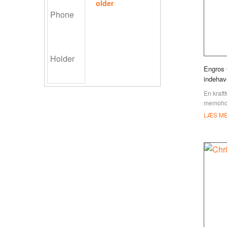
older
Engros 
indehav
En kraft
memohold
dine not
LÆS M
løse not
afsted