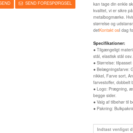
SEND
SEND FORESPØRGSEL
kan tage din enkle sk
kvalitet, vi er sikre p
metalbogmærke. Hvis 
størrelse og udstans
det
Kontakt os
I dag f
Specifikationer:
● Tilgængeligt materia
stål, elastisk stål osv.
● Størrelse: tilpasse
● Belægningsfarve: G
nikkel, Farve sort, An
farvestoffer, dobbelt
● Logo: Prægning, æts
begge sider.
● Valg af tilbehør til
● Pakning: Bulkpakni