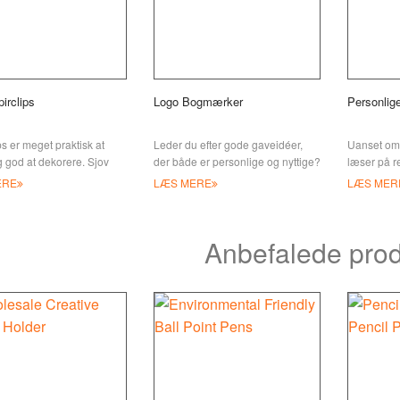
irclips
Logo Bogmærker
Personlig
ps er meget praktisk at
Leder du efter gode gaveidéer,
Uanset om 
 god at dekorere. Sjov
der både er personlige og nyttige?
læser på r
s fra JIAN er fleksibel.
Vi vil gerne introducere vores logo
aldrig din 
ERE
LÆS MERE
LÆS MER
kun har brug for clipsen,
bogmærke for dig. Særligt
bogmærker 
øre det
hjælpe mi
Anbefalede prod