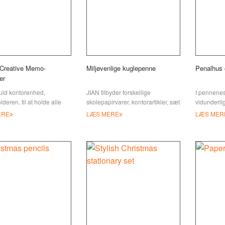
Creative Memo-
Miljøvenlige kuglepenne
Penalhus 
er
fuld kontorenhed,
JIAN tilbyder forskellige
I pennenes
eren, til at holde alle
skolepapirvarer, kontorartikler, sæt
vidunderli
er organiseret og give alle
til børn, skoleudstyr, perfekt til
og lommer
ERE
LÆS MERE
LÆS MER
er og notater et hjem. Jian
arbejdspladsen
opmærksom
er på