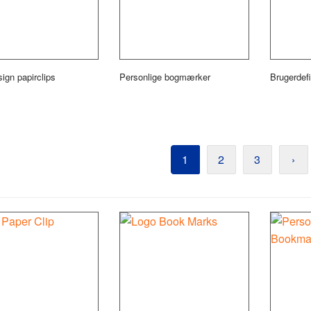
ign papirclips
Personlige bogmærker
Brugerdef
1
2
3
›