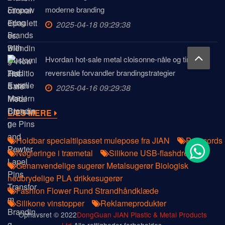
moderne branding
2025-04-18 09:29:38
Hvordan hot-sale metal cloisonne-nåle og tin-
reversnåle forvandler brandingstrategier
2025-04-16 09:29:38
LÆS MERE
Holdbar specialtilpasset mulepose fra JIAN
Paracords
Nøgleringe i træmetal
Silikone USB-flashdrev
Genanvendelige sugerør Metalsugerør Biologisk
nedbrydelige PLA drikkesugerør
Fashion Flower Rund Strandhåndklæde
Silikone vinstopper
Reklameprodukter
Ophavsret © 2022
DongGuan JIAN Plastic & Metal Products