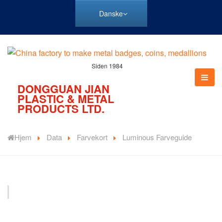
Danske
Siden 1984
DONGGUAN JIAN
PLASTIC & METAL
PRODUCTS LTD.
Hjem
Data
Farvekort
Luminous Farveguide
Der er mange lysende farver at vælge imellem, og med
denne specielle emalje kan dine specialdesignede