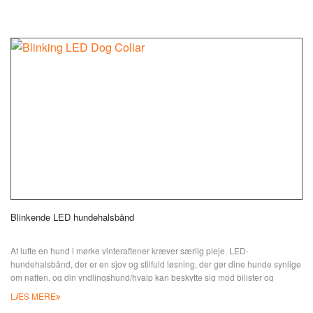
Blinkende LED hundehalsbånd
At lufte en hund i mørke vinteraftener kræver særlig pleje. LED-
hundehalsbånd, der er en sjov og stilfuld løsning, der gør dine hunde synlige
om natten, og din yndlingshund/hvalp kan beskytte sig mod bilister og
oplyser deres vej ved at guide den i mørke. Dette vil helt sikkert redde din
LÆS MERE
hund/hvalp fra at falde, en nem måde at hjælpe dig med at holde styr på din