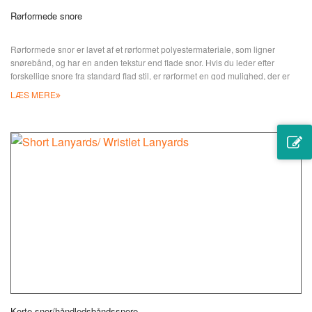
Rørformede snore
Rørformede snor er lavet af et rørformet polyestermateriale, som ligner
snørebånd, og har en anden tekstur end flade snor. Hvis du leder efter
forskellige snore fra standard flad stil, er rørformet en god mulighed, der er
billig og stilfuld. Lav dine egne og vælg mellem forskellige tilbehør som
LÆS MERE
kroge, nøgleringe eller klips; badge-indehavere; samt sikrings- og
spændeudløsere for at passe til forskellige formål. JI
Korte snor/håndledsbåndssnore