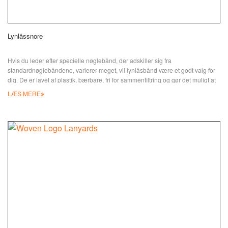
Lynlåssnore
Hvis du leder efter specielle nøglebånd, der adskiller sig fra
standardnøglebåndene, varierer meget, vil lynlåsbånd være et godt valg for
dig. De er lavet af plastik, bærbare, fri for sammenfiltring og gør det muligt at
opbevare nøglebånd pænt, med et minimalistisk udseende, der er let at
LÆS MERE
passe til ethvert outfit og passer til enhver lejlighed, hvilket gør dem til
fantastiske reklame-giveaways. Nøglebåndet fås i en række