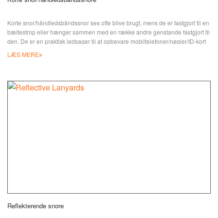
Korte snor/håndledsbåndssnor ses ofte blive brugt, mens de er fastgjort til en
bæltestrop eller hænger sammen med en række andre genstande fastgjort til
den. De er en praktisk ledsager til at opbevare mobiltelefoner/nøgler/ID-kort
osv. små ting sammen. Fantastiske praktiske reklamesnore til tryk, vævning
LÆS MERE
eller tilføjelse af PVC-logo er funktionelle i JIAN. Du kan også have
speciallavede snore med passende Pantone-farver og optioner
Reflekterende snore