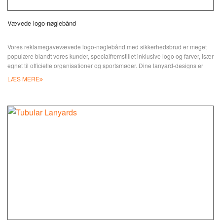
Vævede logo-nøglebånd
Vores reklamegavevævede logo-nøglebånd med sikkerhedsbrud er meget
populære blandt vores kunder, specialfremstillet inklusive logo og farver, især
egnet til officielle organisationer og sportsmøder. Dine lanyard-designs er
direkte broderet ind i lanyard-stoffet, et simpelt logo eller tekst med 2~3 farver
LÆS MERE
foretrækkes mere til denne type lanyard. En anden fordel er dens
holdbarhed: logoet kunne holde