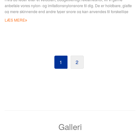
anbefale vores nylon- og imitationsnylonsnore til dig. De er holdbare, glatte
og mere skinnende end andre typer snore og kan anvendes til forskellige
Pantone-farver og snorbeslag. Kontakt os for mere information om at designe
LÆS MERE
nøglebånd med din unikke idé nu! Dine speciallavede nøglebånd er bestemt
nyttige for din potentielle c
1
2
Galleri