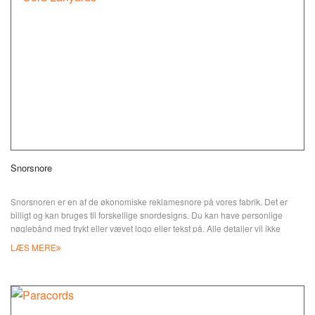
Snorsnore
Snorsnoren er en af de økonomiske reklamesnore på vores fabrik. Det er
billigt og kan bruges til forskellige snordesigns. Du kan have personlige
nøglebånd med trykt eller vævet logo eller tekst på. Alle detaljer vil ikke
forsvinde let. Desuden, fordi vores snorsnor er lavet af polyester, er den ret
LÆS MERE
behagelig at have på. Vi tilbyder også opgraderede nøglebåndstilbehør som
badg