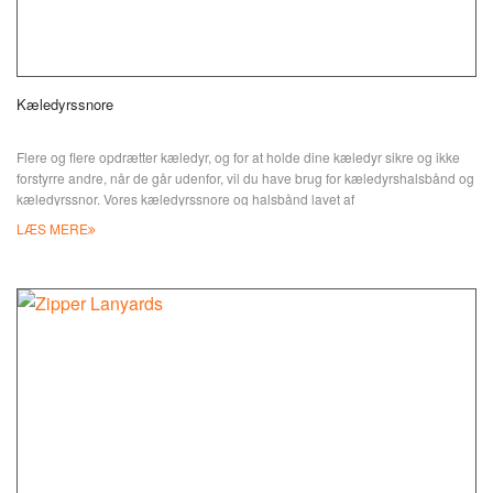
Kæledyrssnore
Flere og flere opdrætter kæledyr, og for at holde dine kæledyr sikre og ikke
forstyrre andre, når de går udenfor, vil du have brug for kæledyrshalsbånd og
kæledyrssnor. Vores kæledyrssnore og halsbånd lavet af
nylon/imitationsnylonmateriale er meget bløde og holdbare nok til at kunne
LÆS MERE
trække 1750 lbs. De kan hjælpe dig med at træne og beskytte din hund mod
skader. Læderhundesnorer kan også fremstilles. Du kan tilpasse snor til
kæledyr