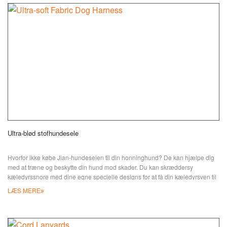
Ultra-blød stofhundesele
Hvorfor ikke købe Jian-hundeselen til din honninghund? De kan hjælpe dig
med at træne og beskytte din hund mod skader. Du kan skræddersy
kæledyrssnore med dine egne specielle designs for at få din kæledyrsven til
at fremstå med et stilfuldt look på gaden. De justerbare spænder og kroge
LÆS MERE
hjælper med at sidde løst omkring halsen, så den ikke kvæler hunden, ideelt
for at få din store hund til at føle sig tryg og komfortabel