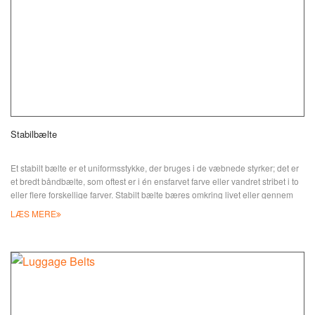
Stabilbælte
Et stabilt bælte er et uniformsstykke, der bruges i de væbnede styrker; det er
et bredt båndbælte, som oftest er i én ensfarvet farve eller vandret stribet i to
eller flere forskellige farver. Stabilt bælte bæres omkring livet eller gennem
buksernes bæltestropper, en traditionel metode til at fastgøre bæltet med to
LÆS MERE
læderremme samt metalspænder og skyde. Stabilt bælte fås i fuld størrelse;
logoet kan præsenteres fint