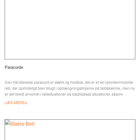
Paracords
Den håndlavede paracord er stærk og holdbar, det er et let nylonkernmantle-
reb, der oprindeligt blev brugt i ophængningslinjerne på faldskærme, men nu
er det bredt anvendt i nødsituationer og dagligdags situationer, såsom
nøglering, armbånd, charm, snor, urbånd, hundesnor, hundehalsbånd og
LÆS MERE
meget mere. Farver fås fra ensfarvede til flerfarvede. Med sit holdbare
materiale og forskellige mønstre, p