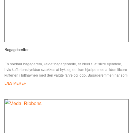
Bagagebælter
En holdbar bagagerem, kaldet bagagebælte, er ideel til at sikre ejendele,
hvis kuffertens lynlåse svækkes af tryk, og det kan hjælpe med at identificere
kufferten i lufthavnen med den valgte farve og logo. Bagageremmen har som
regel en ensfarvet farve eller vandret stribede i to eller flere forskellige farver,
LÆS MERE
og et personligt mærke eller logo kan printes på bagagebæltet eller på
sikkerhedsspændet. W