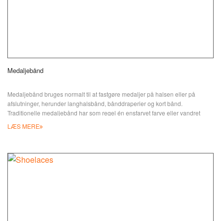
Medaljebånd
Medaljebånd bruges normalt til at fastgøre medaljer på halsen eller på
afslutninger, herunder langhalsbånd, bånddraperier og kort bånd.
Traditionelle medaljebånd har som regel én ensfarvet farve eller vandret
stribede i to eller flere forskellige farver; militærbånd har specifikke farvekrav i
LÆS MERE
forskellige lande. Personligt brand eller logo kan printes på båndene. I dag
er farvesublimat