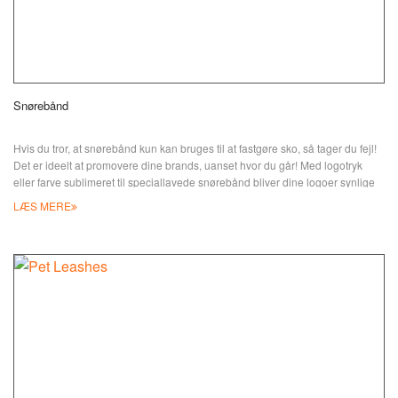
Snørebånd
Hvis du tror, at snørebånd kun kan bruges til at fastgøre sko, så tager du fejl!
Det er ideelt at promovere dine brands, uanset hvor du går! Med logotryk
eller farve sublimeret til speciallavede snørebånd bliver dine logoer synlige
og attraktive blandt folk. JIAN har forskellige stilarter lavet af forskellige
LÆS MERE
materialer, snørebånd, såsom polyester, nylon, imitationsnylon, rørformet
nylon, bomuld, snor, sublimeret farvestof, vævet, LED osv.