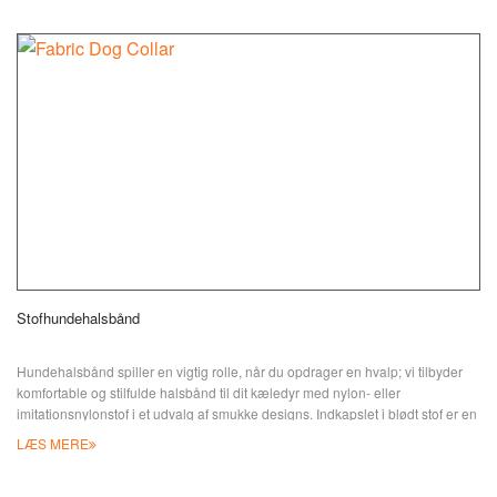
hund og nemt identificere dit kæledyr. Vores mode
Stofhundehalsbånd
Hundehalsbånd spiller en vigtig rolle, når du opdrager en hvalp; vi tilbyder
komfortable og stilfulde halsbånd til dit kæledyr med nylon- eller
imitationsnylonstof i et udvalg af smukke designs. Indkapslet i blødt stof er en
kerne af premium, stærk nylon for holdbar og holdbar brug med trækstyrke.
LÆS MERE
Leder du efter noget specifikt, der passer til din egen smag?
Specialbestillinger er velkomne i JIAN. Tilpas hundehalsbånd