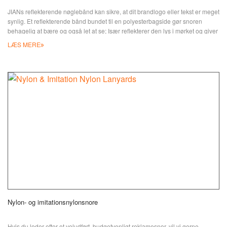
JIANs reflekterende nøglebånd kan sikre, at dit brandlogo eller tekst er meget
synlig. Et reflekterende bånd bundet til en polyesterbagside gør snoren
behagelig at bære og også let at se; Især reflekterer den lys i mørket og giver
nattebrugere et ekstra sikkerhedsniveau. Dine lanyard-designs kan præges
LÆS MERE
med standard silketryk, CMYK-tryk eller lysende (glow in the d)
Nylon- og imitationsnylonsnore
Hvis du leder efter et veludført, budgetvenligt reklamesnor, vil vi gerne