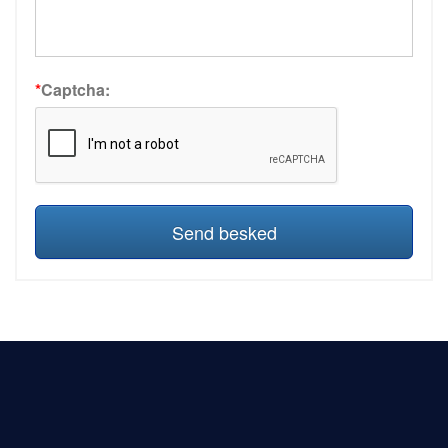
*
Captcha:
Send besked