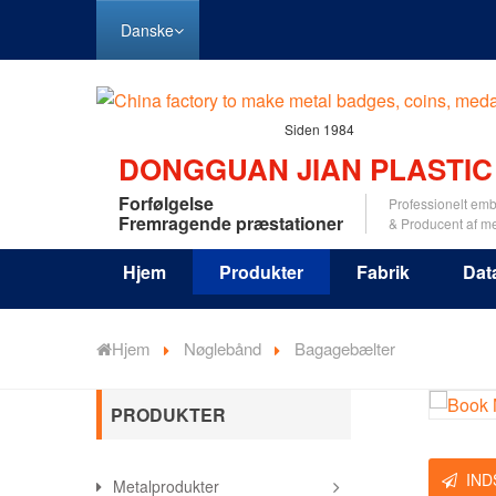
Danske
Siden 1984
DONGGUAN JIAN PLASTIC
Forfølgelse
Professionelt emb
Fremragende præstationer
& Producent af m
Hjem
Produkter
Fabrik
Dat
Hjem
Nøglebånd
Bagagebælter
PRODUKTER
IND
Metalprodukter