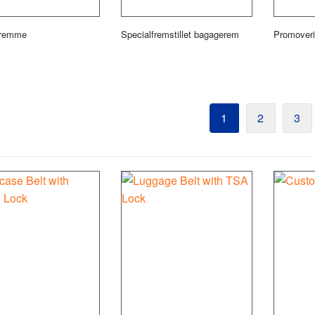
remme
Specialfremstillet bagagerem
Promover
1
2
3