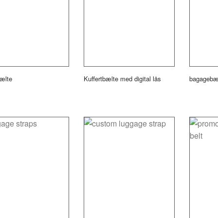
bælte
Kuffertbælte med digital lås
bagagebæ