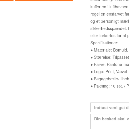
kufferten i lufthavn
regel en ensfarvet farv
og et personligt mærk
sikkerhedsspændet.
eller forkortes for at p
Specifikationer:
● Materiale: Bomuld, 
● Størrelse: Tilpasset
● Farve: Pantone-mat
● Logo: Print, Vævet
● Bagagebælte-tilbeh
● Pakning: 10 stk. / 