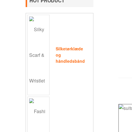
HOT PRODUCT
Silketørklæde
og
håndledsbånd