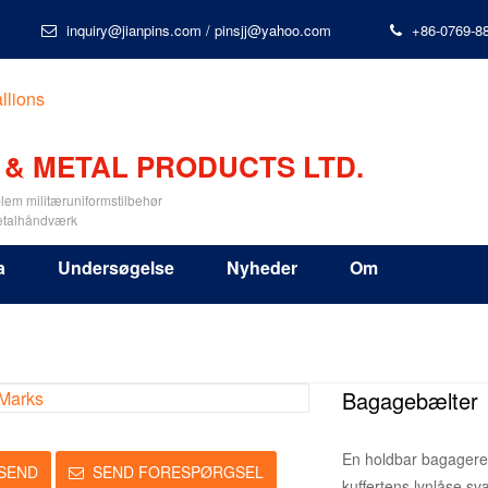
inquiry@jianpins.com
/
pinsjj@yahoo.com
+86-0769-8
 & METAL PRODUCTS LTD.
lem militæruniformstilbehør
etalhåndværk
a
Undersøgelse
Nyheder
Om
Bagagebælter
En holdbar bagagerem,
SEND
SEND FORESPØRGSEL
kuffertens lynlåse sv