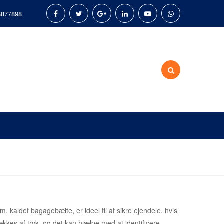
8877898
 kaldet bagagebælte, er ideel til at sikre ejendele, hvis
ækkes af tryk, og det kan hjælpe med at identificere