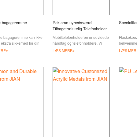
ye bagageremme
Reklame nyhedsværdi
Specialfl
Tilbagetrækkelig Telefonholder.
ye bagageremme kan ikke
Mobiltelefonholderen er udvidede
Flaskekooz
 ekstra sikkerhed for din
håndtag og telefonholdere. Vi
bekvemmel
med dit eget logo, de
bruger dem ofte til at gribe, støtte
temperatur
ERE
LÆS MERE
LÆS MER
gså dine bagagebokse
og styre ledninger. Den
mindre påv
dem, i de