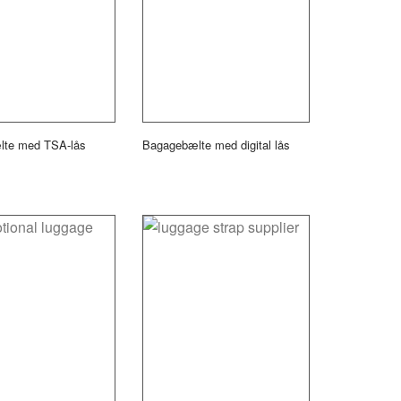
lte med TSA-lås
Bagagebælte med digital lås