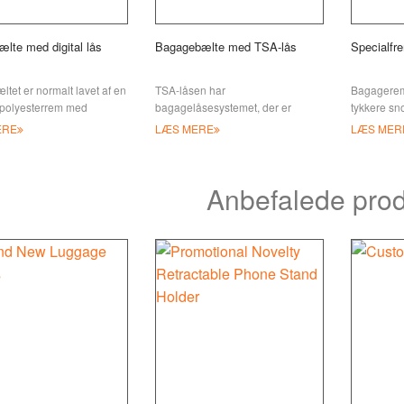
ælte med digital lås
Bagagebælte med TSA-lås
Specialfr
æltet er normalt lavet af en
TSA-låsen har
Bagagerem
 polyesterrem med
bagagelåsesystemet, der er
tykkere sno
ar spænde og
godkendt af Transportation
binde din k
ERE
LÆS MERE
LÆS MER
øserspænde. S'erne
Security Administration i USA. Det
sammen ell
kan være o
Anbefalede prod