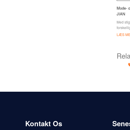
Mode- o
JIAN
Med stig
forskelli
præsent
LÆS M
holdbare 
lavet af
Rela
Kontakt Os
Sene