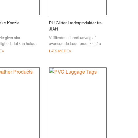
aske Koozie
PU Glitter Læderprodukter fra
JIAN
ie giver stor
Vi tilbyder et bredt udvalg af
ighed, det kan holde
avancerede læderprodukter fra
en på dine drikkevarer
erfarne medarbejdere. Disse
E
LÆS MERE
irkende ved at omgive
genstande er lavet af kvalificeret
n varme sommer kan det
læder og solide hårde