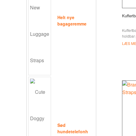
Kuffertb
Helt nye
bagageremme
Kuffertb
holdbar
justerb
LÆS M
sideudl
Sød
hundetelefonh