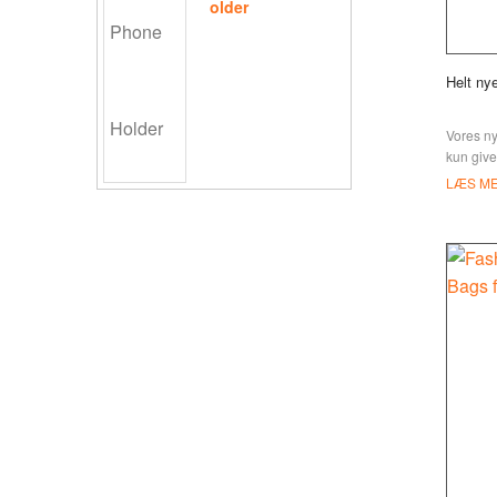
older
Helt n
Vores n
kun give
bagage, 
LÆS M
laver o