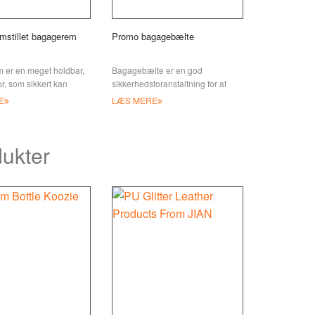
emstillet bagagerem
Promo bagagebælte
 er en meget holdbar,
Bagagebælte er en god
r, som sikkert kan
sikkerhedsforanstaltning for at
uffert/taske tæt
holde din kuffert/bagage lukket, da
E
LÆS MERE
er til en
lynlåse og spænder ikke er nogen
garanti
ukter